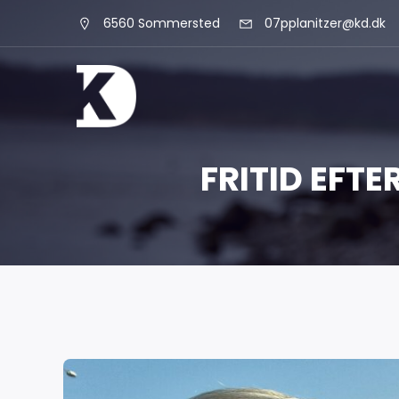
6560 Sommersted
07pplanitzer@kd.dk
FRITID EFT