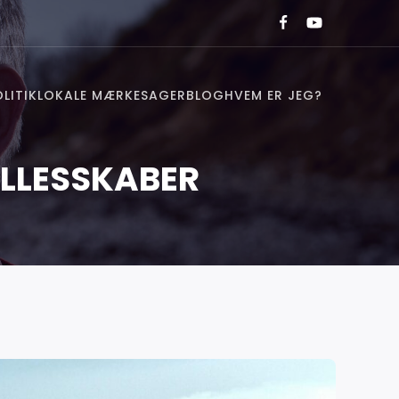
LITIK
LOKALE MÆRKESAGER
BLOG
HVEM ER JEG?
ÆLLESSKABER