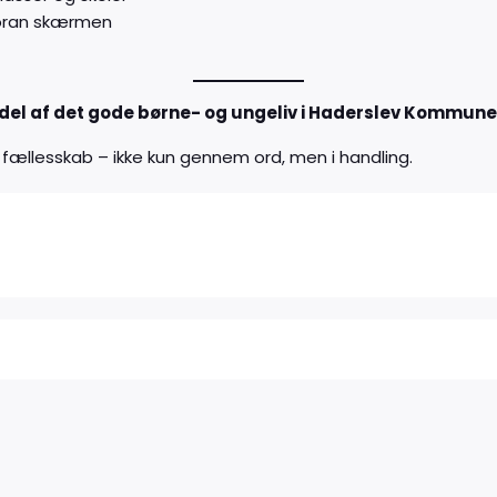
 foran skærmen
ig del af det gode børne- og ungeliv i Haderslev Kommune
og fællesskab – ikke kun gennem ord, men i handling.