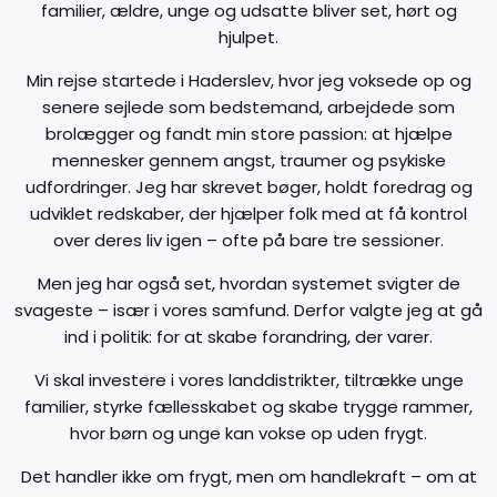
familier, ældre, unge og udsatte bliver set, hørt og
hjulpet.
Min rejse startede i Haderslev, hvor jeg voksede op og
senere sejlede som bedstemand, arbejdede som
brolægger og fandt min store passion: at hjælpe
mennesker gennem angst, traumer og psykiske
udfordringer. Jeg har skrevet bøger, holdt foredrag og
udviklet redskaber, der hjælper folk med at få kontrol
over deres liv igen – ofte på bare tre sessioner.
Men jeg har også set, hvordan systemet svigter de
svageste – især i vores samfund. Derfor valgte jeg at gå
ind i politik: for at skabe forandring, der varer.
Vi skal investere i vores landdistrikter, tiltrække unge
familier, styrke fællesskabet og skabe trygge rammer,
hvor børn og unge kan vokse op uden frygt.
Det handler ikke om frygt, men om handlekraft – om at